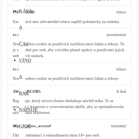
KÁVA
PHPSESSID
relace
Zachovává stav uživatelské relace napříč požadavky na stránky.
A
rc::a
persistentní
ČAJ
Tento soubor cookie se používá k rozlišení mezi lidmi a roboty. To
je výhodné pro web, aby vytvářet platné zprávy o používání jejich
webových stránek.
VÍNO
rc::c
relace
A
Tento soubor cookie se používá k rozlišení mezi lidmi a roboty.
AWSALBCORS
6 dnů
BAR
Registruje, který server-cluster obsluhuje návštěvníka. To se
používá v kontextu s vyrovnáváním zátěže, aby se optimalizovala
NÁPOJE
uživatelská zkušenost.
GRIL
18plus_allow_access#
neznámý
Ukládá informaci o odsouhlasení okna 18+ pro web.