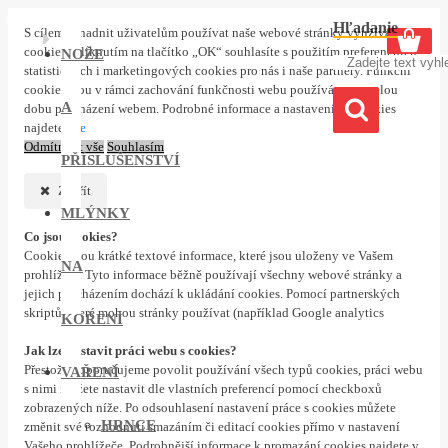
0 ks
Hľadanie
S cílem usnadnit uživatelům používat naše webové stránky využíváme
cookies. Kliknutím na tlačítko „OK“ souhlasíte s použitím preferenčních,
NOŽE
statistických i marketingových cookies pro nás i naše partnery. Funkční
cookies jsou v rámci zachování funkčnosti webu používány po celou
A
dobu procházení webem. Podrobné informace a nastavení ke cookies
najdete
zde
Odmítnout vše
Souhlasím
PŘÍSLUŠENSTVÍ
Zavřít
MLÝNKY
Co jsou cookies?
Cookies jsou krátké textové informace, které jsou uloženy ve Vašem
NA
prohlížeči. Tyto informace běžně používají všechny webové stránky a
jejich procházením dochází k ukládání cookies. Pomocí partnerských
skriptů, které mohou stránky používat (například Google analytics
KOŘENÍ
Jak lze nastavit práci webu s cookies?
Přestože doporučujeme povolit používání všech typů cookies, práci webu
VAŘENÍ
s nimi můžete nastavit dle vlastních preferencí pomocí checkboxů
zobrazených níže. Po odsouhlasení nastavení práce s cookies můžete
HRNCE
změnit své rozhodnutí smazáním či editací cookies přímo v nastavení
Vašeho prohlížeče. Podrobnější informace k promazání cookies najdete v