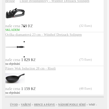
Brousek na nože dvoustupňový - Wüsthof Dreizack Solingen
DOPRAVA
naše cena
769 Kč
(32 Euro)
PLATBA
SKLADEM
Ocílka diamantová 23 cm - Wüsthof Dreizack Solingen
OBCHODNÍ PODMÍNKY
KONTAKT
naše cena
1 829 Kč
(75 Euro)
na objednání
Pánev Wok Induction 28 cm - Risoli
naše cena
1 159 Kč
(48 Euro)
na objednání
»
»
»
»
ÚVOD
VAŘENÍ
HRNCE A PÁNVE
NÁDOBÍ PODLE SÉRIÍ
WMF -