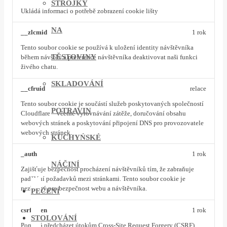
STROJKY
Ukládá informaci o potřebě zobrazení cookie lišty
NA
__zlcmid
1 rok
Tento soubor cookie se používá k uložení identity návštěvníka
TĚSTOVINY
během návštěv a preference návštěvníka deaktivovat naši funkci
živého chatu.
SKLADOVÁNÍ
__cfruid
relace
Tento soubor cookie je součástí služeb poskytovaných společností
POTRAVIN
Cloudflare – včetně vyrovnávání zátěže, doručování obsahu
webových stránek a poskytování připojení DNS pro provozovatele
webových stránek.
KUCHYŃSKÉ
_auth
1 rok
NÁČINÍ
Zajišťuje bezpečnost procházení návštěvníků tím, že zabraňuje
padělání požadavků mezi stránkami. Tento soubor cookie je
nezbytný pro bezpečnost webu a návštěvníka.
PEČENÍ
csrftoken
1 rok
STOLOVÁNÍ
Pomáhá předcházet útokům Cross-Site Request Forgery (CSRF).