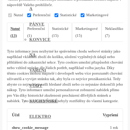
nápovědě Vašeho prohlížeče.
A
Nutné
Preferenční
Statistické
Marketingové
PÁNVE
Nutné
Preferenční
Statistické
Marketingové
Neklasifikovan
(13)
(1)
(15)
(15)
(7)
KONVICE
Tyto informace jsou nezbytné ke správnému chodu webové stránky jako
NA
například vkládání zboží do košíku, uložení vyplněných údajů nebo
přihlášení do zákaznické sekce.
Tyto cookies umožní přizpůsobit chování
nebo vzhled stránky dle Vašich potřeb, například volba jazyka.
Díky
VAŘENÍ
těmto cookies mohou majitelé i developeři webu více porozumět chování
uživatelů a vyvijet stránku tak, aby byla co nejvíce prozákaznická. Tedy
abyste co nejrychleji našli hledané zboží nebo co nejsnáze dokončili jeho
VODY
nákup.
Tyto informace umožní personalizovat zobrazení nabídek přímo
pro Vás díky historické zkušenosti procházení dřívějších stránek a
KUCHYŇSKÉ
nabídek.
Tyto cookies prozatím nebyly roztříděny do vlastní kategorie.
Účel
Vypršení
ELEKTRO
show_cookie_message
1 rok