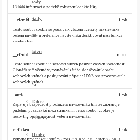
sady
Ukládá informaci o potřebě zobrazení cookie lišty
Sady
__zlcmid
1 rok
Tento soubor cookie se používá k uložení identity návštěvníka
na
během návštěv a preference návštěvníka deaktivovat naši funkci
živého chatu.
kávu
__cfruid
relace
Tento soubor cookie je součástí služeb poskytovaných společností
a
Cloudflare – včetně vyrovnávání zátěže, doručování obsahu
webových stránek a poskytování připojení DNS pro provozovatele
webových stránek.
čaj
_auth
1 rok
Talíře
Zajišťuje bezpečnost procházení návštěvníků tím, že zabraňuje
padělání požadavků mezi stránkami. Tento soubor cookie je
nezbytný pro bezpečnost webu a návštěvníka.
Příbory
csrftoken
1 rok
Hrnky
Pomáhá předcházet útokům Cross-Site Request Forgery (CSRF).