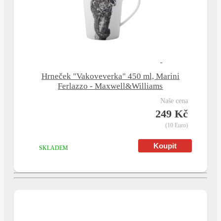
Hrneček "Vakoveverka" 450 ml, Marini
Ferlazzo - Maxwell&Williams
naše cena
249 Kč
(10 Euro)
SKLADEM