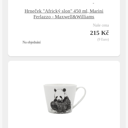
Hrneček "Africký slon" 450 ml, Marini
Ferlazzo - Maxwell&Williams
naše cena
215 Kč
(9 Euro)
na objednání