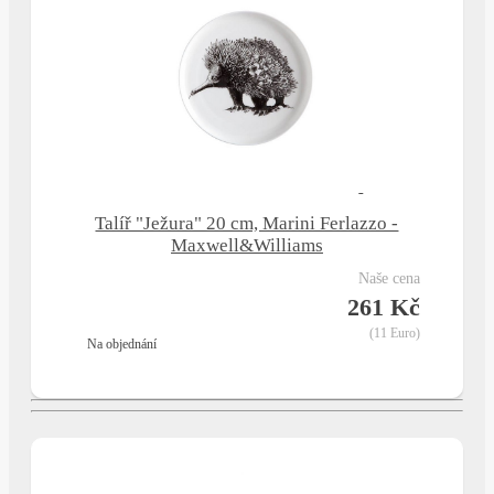
Talíř "Ježura" 20 cm, Marini Ferlazzo -
Maxwell&Williams
naše cena
261 Kč
(11 Euro)
na objednání