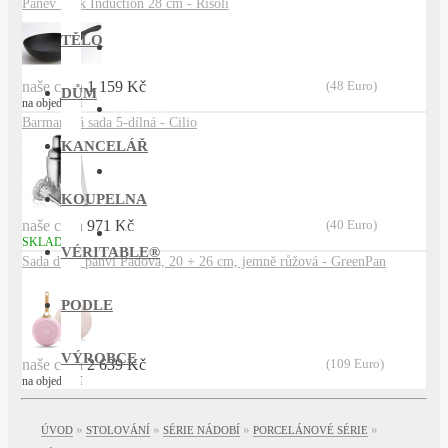
Pánev Wok Induction 28 cm - Risoli
TĚLO
DOPRAVA
naše cena
1 159 Kč
(48 Euro)
DŮM
na objednání
PLATBA
Barmanská sada 5-dílná - Cilio
KANCELÁŘ
OBCHODNÍ PODMÍNKY
KOUPELNA
naše cena
971 Kč
(40 Euro)
KONTAKT
SKLADEM
VÉRITABLE®
Sada dvou pánví Padova, 20 + 26 cm, jemně růžová - GreenPan
PODLE
VÝROBCE
naše cena
2 639 Kč
(109 Euro)
na objednání
»
»
»
»
ÚVOD
STOLOVÁNÍ
SÉRIE NÁDOBÍ
PORCELÁNOVÉ SÉRIE