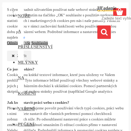
0 ks
Hľadanie
S cílem usnadnit uživatelům používat naše webové stránky využíváme
cookies. Kliknutím na tlačítko „OK“ souhlasíte s použitím preferenčních,
NOŽE
statistických i marketingových cookies pro nás i naše partnery. Funkční
cookies jsou v rámci zachování funkčnosti webu používány po celou
A
dobu procházení webem. Podrobné informace a nastavení ke cookies
najdete
zde
Odmítnout vše
Souhlasím
PŘÍSLUŠENSTVÍ
Zavřít
MLÝNKY
Co jsou cookies?
Cookies jsou krátké textové informace, které jsou uloženy ve Vašem
NA
prohlížeči. Tyto informace běžně používají všechny webové stránky a
jejich procházením dochází k ukládání cookies. Pomocí partnerských
skriptů, které mohou stránky používat (například Google analytics
KOŘENÍ
Jak lze nastavit práci webu s cookies?
Přestože doporučujeme povolit používání všech typů cookies, práci webu
VAŘENÍ
s nimi můžete nastavit dle vlastních preferencí pomocí checkboxů
zobrazených níže. Po odsouhlasení nastavení práce s cookies můžete
PEČENÍ
změnit své rozhodnutí smazáním či editací cookies přímo v nastavení
Vašeho prohlížeče. Podrobnější informace k promazání cookies najdete v