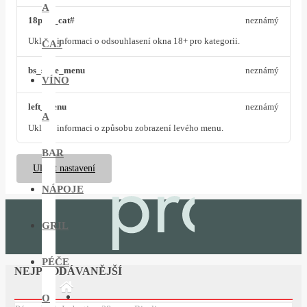
A
18plus_cat#
neznámý
Ukládá informaci o odsouhlasení okna 18+ pro kategorii.
ČAJ
bs_slide_menu
neznámý
VÍNO
left_menu
neznámý
A
Ukládá informaci o způsobu zobrazení levého menu.
BAR
Uložit nastavení
NÁPOJE
GRIL
PÉČE
NEJPRODÁVANĚJŠÍ
O