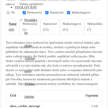
nápovědě Vašeho prohlížeče.
STOLOVÁNÍ
Nutné
Preferenční
Statistické
Marketingové
Doplňky
Nutné
Preferenční
Statistické
Marketingové
Neklasifikovan
(13)
(1)
(15)
(15)
(7)
ke
Tyto informace jsou nezbytné ke správnému chodu webové stránky jako
stolu
například vkládání zboží do košíku, uložení vyplněných údajů nebo
přihlášení do zákaznické sekce.
Tyto cookies umožní přizpůsobit chování
nebo vzhled stránky dle Vašich potřeb, například volba jazyka.
Díky
Jídelní
těmto cookies mohou majitelé i developeři webu více porozumět chování
uživatelů a vyvijet stránku tak, aby byla co nejvíce prozákaznická. Tedy
abyste co nejrychleji našli hledané zboží nebo co nejsnáze dokončili jeho
sady
nákup.
Tyto informace umožní personalizovat zobrazení nabídek přímo
pro Vás díky historické zkušenosti procházení dřívějších stránek a
Dětské
nabídek.
Tyto cookies prozatím nebyly roztříděny do vlastní kategorie.
Účel
Vypršení
jídelní
show_cookie_message
1 rok