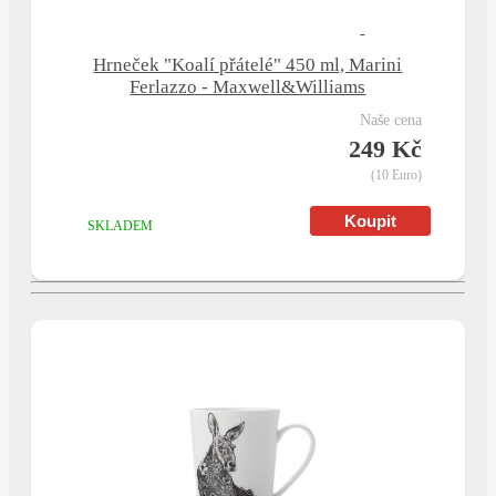
Hrneček "Koalí přátelé" 450 ml, Marini
Ferlazzo - Maxwell&Williams
naše cena
249 Kč
(10 Euro)
SKLADEM