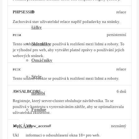
a
PHPSESSID
relace
Zachovává stav uživatelské relace napříč požadavky na stránky.
šálky
rc::a
persistentní
Skleničky
Tento soubor cookie se používá k rozlišení mezi lidmi a roboty. To
je výhodné pro web, aby vytvářet platné zprávy o používání jejich
webových stránek.
Omáčníky
rc::c
relace
Série
Tento soubor cookie se používá k rozlišení mezi lidmi a roboty.
AWSALBCORS
6 dnů
nádobí
Registruje, který server-cluster obsluhuje návštěvníka. To se
používá v kontextu s vyrovnáváním zátěže, aby se optimalizovala
Fondue
uživatelská zkušenost.
KÁVA
18plus_allow_access#
neznámý
Ukládá informaci o odsouhlasení okna 18+ pro web.