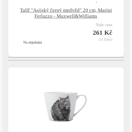
Talíř "Asijský černý medvěd" 20 cm, Marini
Ferlazzo - Maxwell&Williams
naše cena
261 Kč
(11 Euro)
na objednání