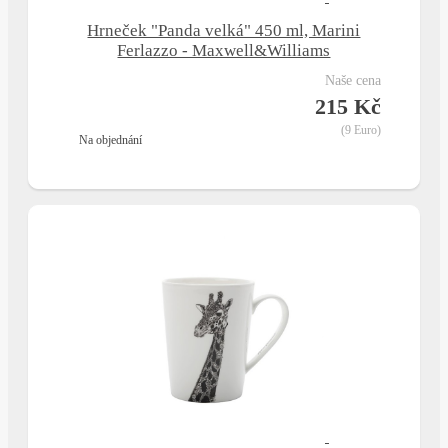
Hrneček "Panda velká" 450 ml, Marini
Ferlazzo - Maxwell&Williams
naše cena
215 Kč
(9 Euro)
na objednání