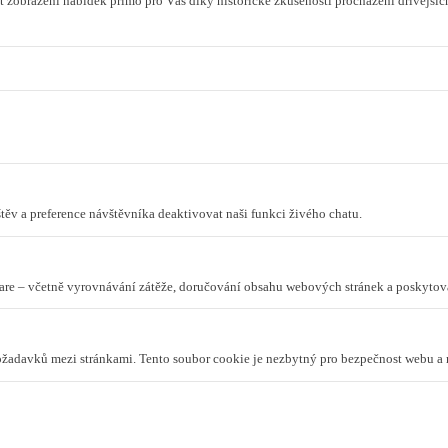
 zobrazení nabídek přímo pro Vás díky historické zkušenosti procházení dřívějších
ěv a preference návštěvníka deaktivovat naši funkci živého chatu.
lare – včetně vyrovnávání zátěže, doručování obsahu webových stránek a poskyto
požadavků mezi stránkami. Tento soubor cookie je nezbytný pro bezpečnost webu a 