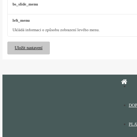
bs_slide_menu
left_menu
Ukládá informaci o způsobu zobrazení levého menu.
Uložit nastavení
DOP
PLA