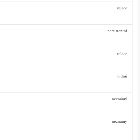
relace
persistentní
relace
6 dnů
neznámý
neznámý