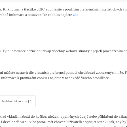
Kliknutím na tlačítko „OK“ souhlasíte s použitím preferenčních, statistických i m
obné informace a nastavení ke cookies najdete
zde
či. Tyto informace běžně používají všechny webové stránky a jejich procházením d
mi můžete nastavit dle vlastních preferencí pomocí checkboxů zobrazených níže. P
í informace k promazání cookies najdete v nápovědě Vašeho prohlížeče.
Neklasifikované (7)
lad vkládání zboží do košíku, uložení vyplněných údajů nebo přihlášení do zákaz
i developeři webu více porozumět chování uživatelů a vyvijet stránku tak, aby byl