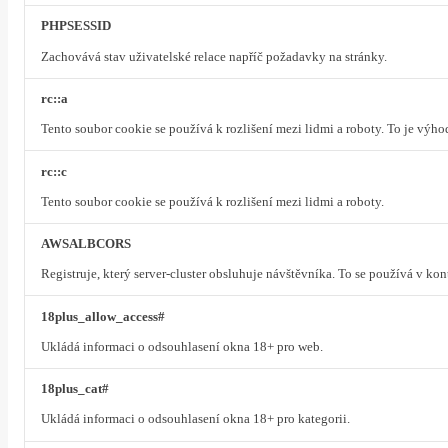
PHPSESSID
Zachovává stav uživatelské relace napříč požadavky na stránky.
rc::a
Tento soubor cookie se používá k rozlišení mezi lidmi a roboty. To je výh
rc::c
Tento soubor cookie se používá k rozlišení mezi lidmi a roboty.
AWSALBCORS
Registruje, který server-cluster obsluhuje návštěvníka. To se používá v ko
18plus_allow_access#
Ukládá informaci o odsouhlasení okna 18+ pro web.
18plus_cat#
Ukládá informaci o odsouhlasení okna 18+ pro kategorii.