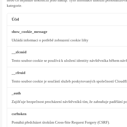
nebo co nejsnáze dokončili jeho nákup.
Tyto informace umožní personalizovat
kategorie.
Účel
show_cookie_message
Ukládá informaci o potřebě zobrazení cookie lišty
__zlcmid
Tento soubor cookie se používá k uložení identity návštěvníka během návšt
__cfruid
Tento soubor cookie je součástí služeb poskytovaných společností Cloudf
_auth
Zajišťuje bezpečnost procházení návštěvníků tím, že zabraňuje padělání 
csrftoken
Pomáhá předcházet útokům Cross-Site Request Forgery (CSRF).