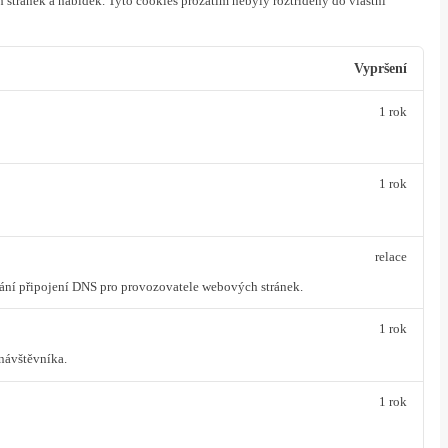
 stránek a nabídek.
Tyto cookies prozatím nebyly roztříděny do vlastní
Vypršení
1 rok
1 rok
relace
vání připojení DNS pro provozovatele webových stránek.
1 rok
návštěvníka.
1 rok