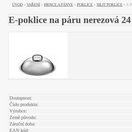
ÚVOD
»
VAŘENÍ
»
HRNCE A PÁNVE
»
POKLICE
»
SILIT POKLICE
»
E-
E-poklice na páru nerezová 24 
Dostupnost:
Číslo produktu:
Výrobce:
Země původu:
Záruční doba:
EAN kód: