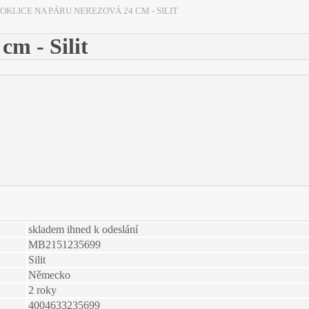
POKLICE NA PÁRU NEREZOVÁ 24 CM - SILIT
cm - Silit
skladem ihned k odeslání
MB2151235699
Silit
Německo
2 roky
4004633235699