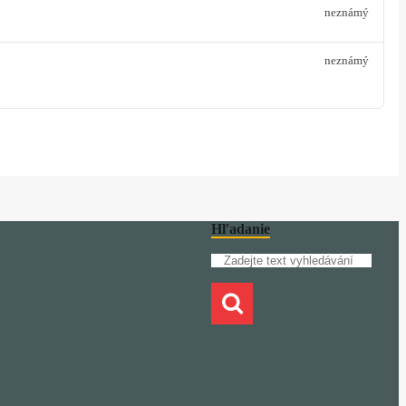
neznámý
neznámý
Hľadanie