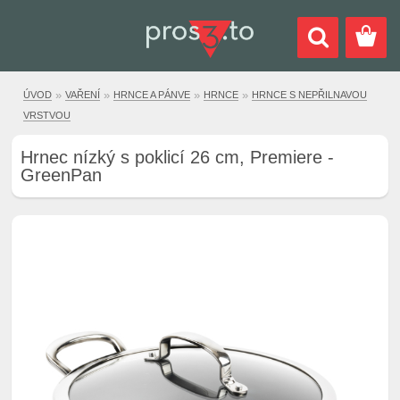
»
»
»
»
ÚVOD
VAŘENÍ
HRNCE A PÁNVE
HRNCE
HRNCE S NEPŘILNAVOU
VRSTVOU
Hrnec nízký s poklicí 26 cm, Premiere -
GreenPan