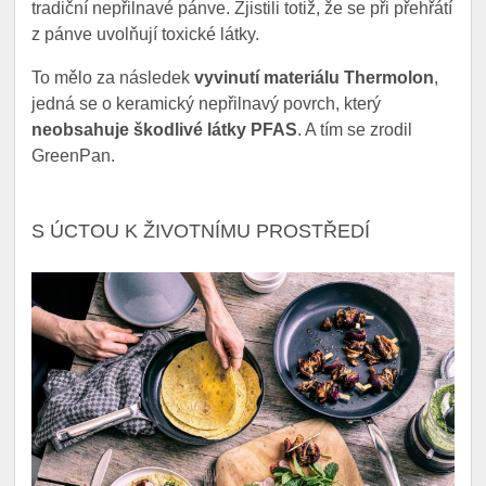
tradiční nepřilnavé pánve. Zjistili totiž, že se při přehřátí
z pánve uvolňují toxické látky.
To mělo za následek
vyvinutí materiálu Thermolon
,
jedná se o keramický nepřilnavý povrch, který
neobsahuje škodlivé látky PFAS
. A tím se zrodil
GreenPan.
S ÚCTOU K ŽIVOTNÍMU PROSTŘEDÍ